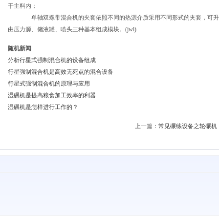
于主料内；
单轴双螺带混合机的夹套依照不同的热源介质采用不同形式的夹套，可升温
由压力源、储液罐、喷头三种基本组成模块。(jwl)
随机新闻
分析行星式强制混合机的设备组成
行星强制混合机是高效无死点的混合设备
行星式强制混合机的原理与应用
湿碾机是提高粮食加工效率的利器
湿碾机是怎样进行工作的？
上一篇：
常见碾练设备之轮碾机