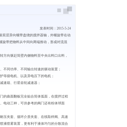
发表时间：2015-5-24
装双层异向螺带盘绕的搅拌器轴，外螺旋带在动
螺旋带把物料从中间向两端推动，形成对流混
转方向驱赶筒壁内侧物料至中央出料口出料，
、不同功率、不同输出转速的驱动装置；
护等级电机、以及异电压下的电机；
减速箱、行星齿轮减速器；
门的曲面翻板完全贴合筒体弧面，在搅拌过程
、电动三种，可供参考的阀门还有粉体球面
耐压夹套、循环介质夹套、在线取样阀、高速
喷液喷雾装置，更有利于液体均匀的分散混合