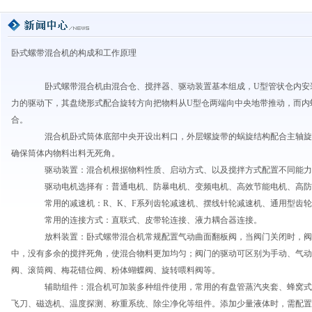
卧式螺带混合机的构成和工作原理
卧式螺带混合机由混合仓、搅拌器、驱动装置基本组成，U型管状仓内安
力的驱动下，其盘绕形式配合旋转方向把物料从U型仓两端向中央地带推动，而内
合。
混合机卧式筒体底部中央开设出料口，外层螺旋带的蜗旋结构配合主轴旋
确保筒体内物料出料无死角。
驱动装置：混合机根据物料性质、启动方式、以及搅拌方式配置不同能力
驱动电机选择有：普通电机、防暴电机、变频电机、高效节能电机、高防
常用的减速机：R、K、F系列齿轮减速机、摆线针轮减速机、通用型齿轮
常用的连接方式：直联式、皮带轮连接、液力耦合器连接。
放料装置：卧式螺带混合机常规配置气动曲面翻板阀，当阀门关闭时，阀
中，没有多余的搅拌死角，使混合物料更加均匀；阀门的驱动可区别为手动、气动
阀、滚筒阀、梅花错位阀、粉体蝴蝶阀、旋转喂料阀等。
辅助组件：混合机可加装多种组件使用，常用的有盘管蒸汽夹套、蜂窝式
飞刀、磁选机、温度探测、称重系统、除尘净化等组件。添加少量液体时，需配置